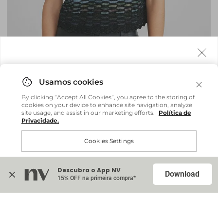
Agora fazemos entrega internacional!
Você pode comprar facilmente e receber diretamente
By clicking “Accept All Cookies”, you agree to the storing of
em sua casa, não importa onde você estiver.
cookies on your device to enhance site navigation, analyze
site usage, and assist in our marketing efforts.
Política de
Privacidade.
Comprar no site internacional
Brasil
Cookies Settings
Blusa Polo Tricot Geovana - Multicolors
R$ 628,60
R$ 898,00
Continuar no Brasil
Internacional
Descubra o App NV
Accept All Cookies
Download
15% OFF na primeira compra*
Na sacola (
0
)
Cardigan Tricot Elisa - Multicolors
Indisponível