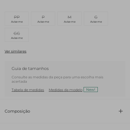
PP
P
M
G
Avise-me
Avise-me
Avise-me
Avise-me
GG
Avise-me
Ver similares
Guia de tamanhos
Consulte as medidas da peça para uma escolha mais
acertada
New!
Tabela de medidas
Medidas da modelo
Composição
57% Acrílico 19% Poliéster 13% Poliamida 9% Lã 2%
Elastano