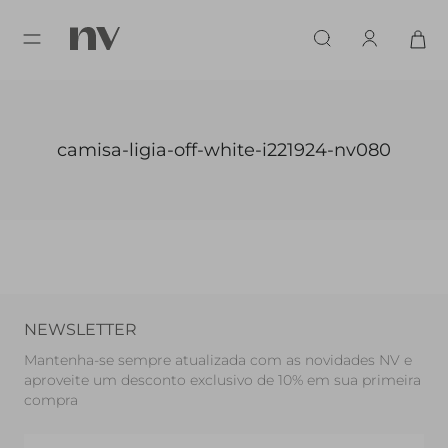
camisa-ligia-off-white-i221924-nv080
NEWSLETTER
Mantenha-se sempre atualizada com as novidades NV e
aproveite um desconto exclusivo de 10% em sua primeira
compra