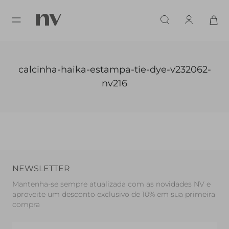
calcinha-haika-estampa-tie-dye-v232062-
nv216
NEWSLETTER
Mantenha-se sempre atualizada com as novidades NV e
aproveite um desconto exclusivo de 10% em sua primeira
compra