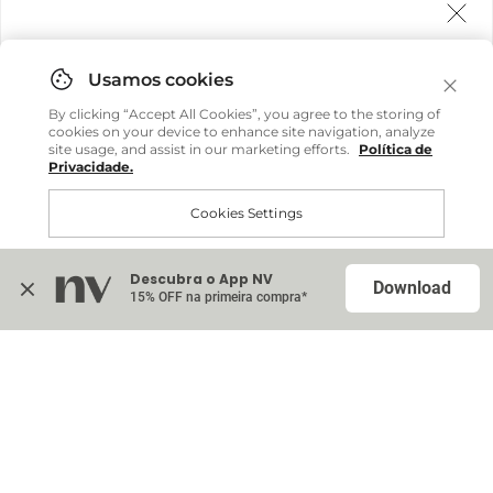
Agora fazemos entrega internacional!
Você pode comprar facilmente e receber diretamente
By clicking “Accept All Cookies”, you agree to the storing of
em sua casa, não importa onde você estiver.
cookies on your device to enhance site navigation, analyze
site usage, and assist in our marketing efforts.
Política de
Privacidade.
Comprar no site internacional
Cookies Settings
Continuar no Brasil
Descubra o App NV
Accept All Cookies
Download
15% OFF na primeira compra*
Na sacola (
0
)