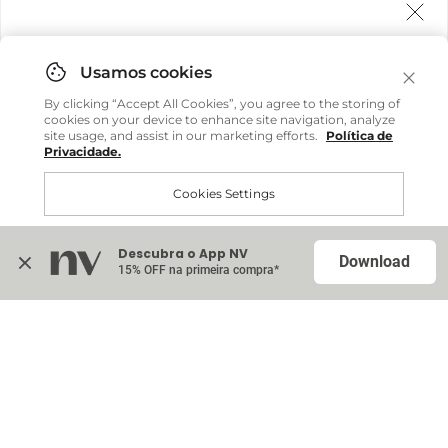
Agora fazemos entrega internacional!
Você pode comprar facilmente e receber diretamente
By clicking “Accept All Cookies”, you agree to the storing of
em sua casa, não importa onde você estiver.
cookies on your device to enhance site navigation, analyze
site usage, and assist in our marketing efforts.
Política de
Privacidade.
Comprar no site internacional
Cookies Settings
Continuar no Brasil
Descubra o App NV
Accept All Cookies
Download
15% OFF na primeira compra*
Na sacola (
0
)