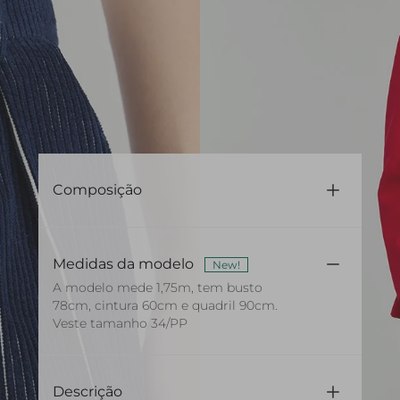
Composição
100% Algodão
Medidas da modelo
New!
A modelo mede 1,75m, tem busto
78cm, cintura 60cm e quadril 90cm.
Veste tamanho 34/PP
Descrição