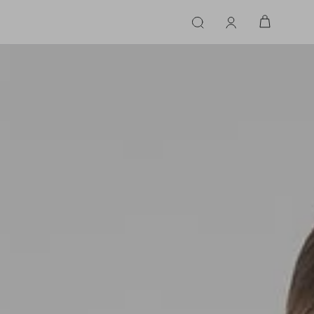
ERIE
LINGERIE
ACESSÓRIOS
ACESSÓRIOS
LINHAS |
LINHA |
TECIDO
TECIDO
TOPS
CASA
CINTOS
ALFAIATARIA
ALFAIATARIA
INHAS
CALCINHA
CINTOS
LENÇOS
CASHMERE
CASHMERE
LENÇOS
SAPATOS
COURO
COURO
SAPATOS
FLUIDO
FLUIDO
JEANS
JEANS
MALHA
MALHA