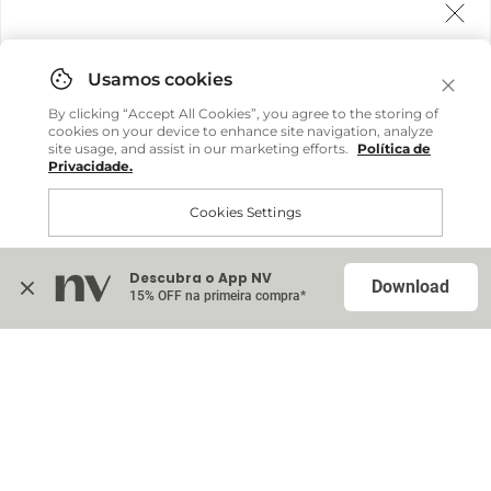
Agora fazemos entrega internacional!
Você pode comprar facilmente e receber diretamente
By clicking “Accept All Cookies”, you agree to the storing of
em sua casa, não importa onde você estiver.
cookies on your device to enhance site navigation, analyze
site usage, and assist in our marketing efforts.
Política de
Privacidade.
Comprar no site internacional
Cookies Settings
Continuar no Brasil
Descubra o App NV
Accept All Cookies
Download
15% OFF na primeira compra*
Na sacola (
0
)