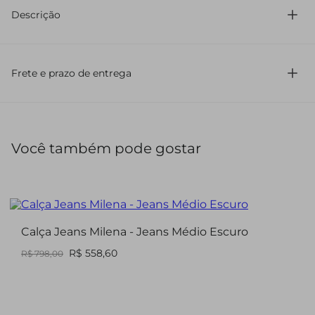
Descrição
Calça jeans cintura alta com modelagem reta. Possui
bolsos cargos e ajuste na barra com amarração.
Fechamento por botão e zíper de metal.
Frete e prazo de entrega
Você também pode gostar
Calça Jeans Milena - Jeans Médio Escuro
R$ 558,60
R$ 798,00