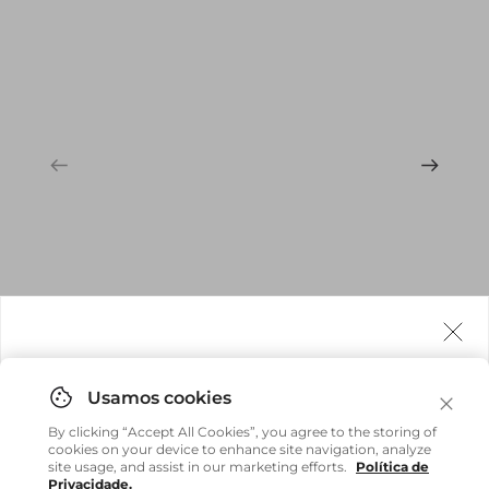
Agora fazemos entrega internacional!
Você pode comprar facilmente e receber diretamente
By clicking “Accept All Cookies”, you agree to the storing of
em sua casa, não importa onde você estiver.
cookies on your device to enhance site navigation, analyze
site usage, and assist in our marketing efforts.
Política de
Privacidade.