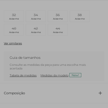
32
34
36
38
Avise-me
Avise-me
Avise-me
Avise-me
40
42
44
Avise-me
Avise-me
Avise-me
Ver similares
Guia de tamanhos
Consulte as medidas da peça para uma escolha mais
acertada
New!
Tabela de medidas
Medidas da modelo
Composição
100% Algodão