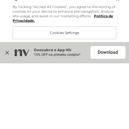
Você pode comprar facilmente e receber diretamente
By clicking “Accept All Cookies”, you agree to the storing of
em sua casa, não importa onde você estiver.
cookies on your device to enhance site navigation, analyze
site usage, and assist in our marketing efforts.
Política de
Privacidade.
Comprar no site internacional
Cookies Settings
Continuar no Brasil
Descubra o App NV
Accept All Cookies
Download
15% OFF na primeira compra*
Na sacola (
0
)
Nenhum item adicionado à sua sacola
Escolher itens