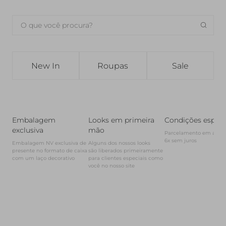
New In
Roupas
Sale
Embalagem
Looks em primeira
Condições especi
exclusiva
mão
Parcelamento em até

6x sem juros
Embalagem NV exclusiva de 
Alguns dos nossos looks

presente no formato de caixa

são liberados primeiramente

com um laço decorativo
para clientes especiais como 
você no nosso site