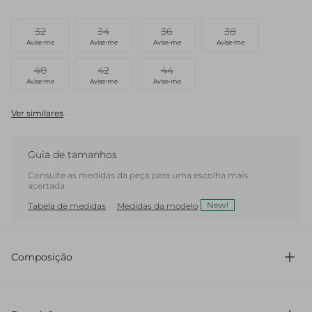
32
34
36
38
Avise-me
Avise-me
Avise-me
Avise-me
40
42
44
Avise-me
Avise-me
Avise-me
Ver similares
Guia de tamanhos
Consulte as medidas da peça para uma escolha mais
acertada
New!
Tabela de medidas
Medidas da modelo
Composição
75% Acetato 25% Viscose / Forro Do Bolso 75% Acetato
25% Viscose