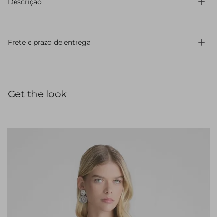
Descrição
Confeccionada em alfaiataria
Com modelagem cenoura
Frete e prazo de entrega
Comprimento longo
Possui cintura alta
Sem estampa
Fechamento frontal com gancho
Barra com revel
Get the look
Cós alfaiataria
Bolso faca
Com pregas
Calça cenoura confeccionada em alfaiataria com cintura
alta e comprimento longo. Possui cós alfaiataria, pregas
frontais, fechamento com gancho, barra com revel e
bolsos faca. Moderna, a peça valoriza a silhueta com
sofisticação e conforto.