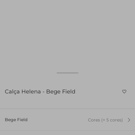
Calça Helena - Bege Field
Bege Field
Cores
(+
5
cor
es
)