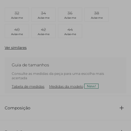
32
34
36
38
Avise-me
Avise-me
Avise-me
Avise-me
40
42
44
Avise-me
Avise-me
Avise-me
Ver similares
Guia de tamanhos
Consulte as medidas da peça para uma escolha mais
acertada
New!
Tabela de medidas
Medidas da modelo
Composição
75% Acetato 25% Viscose / Forro Do Bolso 75% Acetato
25% Viscose