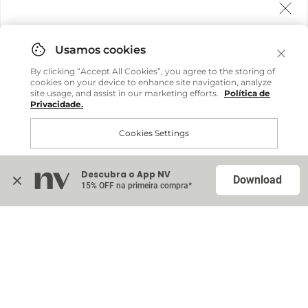
Agora fazemos entrega internacional!
Você pode comprar facilmente e receber diretamente
By clicking “Accept All Cookies”, you agree to the storing of
em sua casa, não importa onde você estiver.
cookies on your device to enhance site navigation, analyze
site usage, and assist in our marketing efforts.
Política de
Privacidade.
Comprar no site internacional
Cookies Settings
Continuar no Brasil
Descubra o App NV
Accept All Cookies
Download
15% OFF na primeira compra*
Na sacola (
0
)