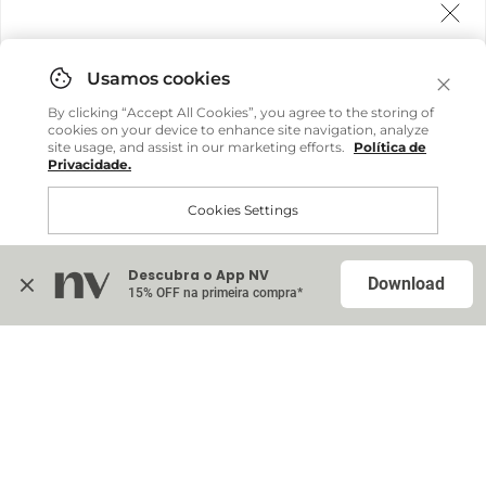
Agora fazemos entrega internacional!
Você pode comprar facilmente e receber diretamente
By clicking “Accept All Cookies”, you agree to the storing of
em sua casa, não importa onde você estiver.
cookies on your device to enhance site navigation, analyze
site usage, and assist in our marketing efforts.
Política de
Privacidade.
Comprar no site internacional
Cookies Settings
Continuar no Brasil
Descubra o App NV
Accept All Cookies
Download
15% OFF na primeira compra*
Na sacola (
0
)