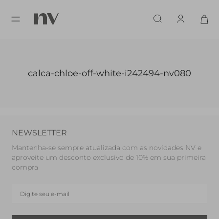
calca-chloe-off-white-i242494-nv080
NEWSLETTER
Mantenha-se sempre atualizada com as novidades NV e
aproveite um desconto exclusivo de 10% em sua primeira
compra