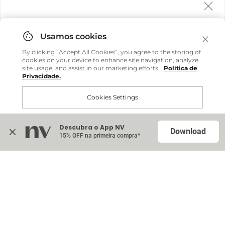
Agora fazemos entrega internacional!
Você pode comprar facilmente e receber diretamente
By clicking “Accept All Cookies”, you agree to the storing of
em sua casa, não importa onde você estiver.
cookies on your device to enhance site navigation, analyze
site usage, and assist in our marketing efforts.
Política de
Privacidade.
Comprar no site internacional
Cookies Settings
Continuar no Brasil
Descubra o App NV
Accept All Cookies
Download
15% OFF na primeira compra*
Na sacola (
0
)