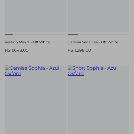
Vestido Mayra - Off White
Camisa Seda Lea - Off White
R$ 1.648,00
R$ 1.298,00