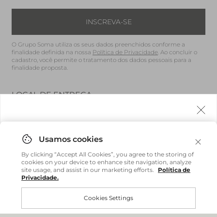
INSCREVA-SE
O Grupo Soma utiliza os seus dados preenchidos conforme a
finalidade definida na nossa
Política de Privacidade
. Ao concluir o
cadastro, você permite o tratamento dos dados pessoais para a
finalidade proposta.
LOCAL DE ENTREGA
Brasil (BRL)
Agora fazemos entrega internacional!
INSTITUCIONAL
Você pode comprar facilmente e receber diretamente
By clicking “Accept All Cookies”, you agree to the storing of
em sua casa, não importa onde você estiver.
cookies on your device to enhance site navigation, analyze
site usage, and assist in our marketing efforts.
Política de
Quem Somos
MINHA CONTA
Privacidade.
Privacidade e Segurança
Comprar no site internacional
Brasil
Cookies Settings
Meus Pedidos
PRECISA DE AJUDA
Trabalhe conosco