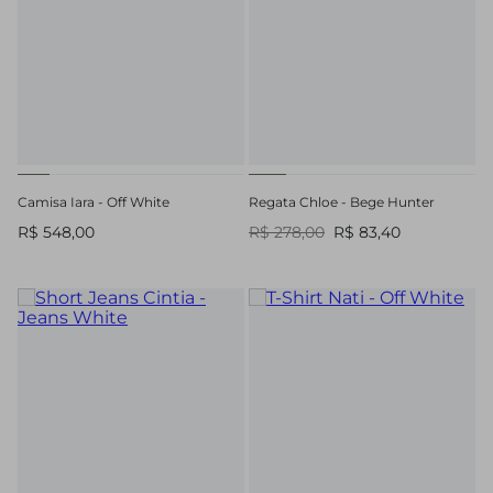
Camisa Iara - Off White
Regata Chloe - Bege Hunter
R$ 548,00
R$ 278,00
R$ 83,40