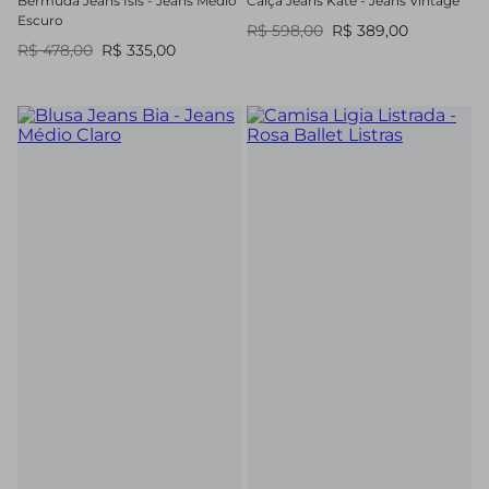
Bermuda Jeans Isis - Jeans Médio
Calça Jeans Kate - Jeans Vintage
Escuro
R$ 598,00
R$ 389,00
R$ 478,00
R$ 335,00