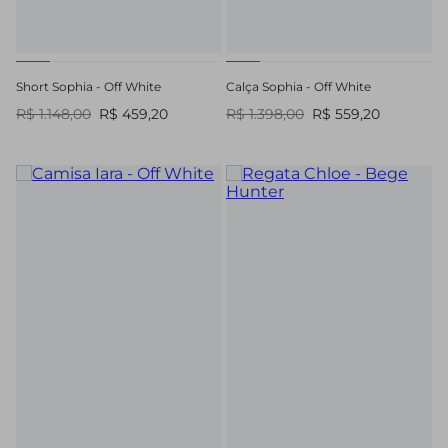
Short Sophia - Off White
Calça Sophia - Off White
R$ 1.148,00
R$ 459,20
R$ 1.398,00
R$ 559,20