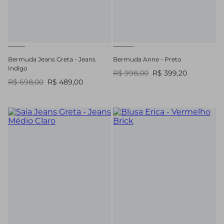
Bermuda Jeans Greta - Jeans
Bermuda Anne - Preto
Indigo
R$ 998,00
R$ 399,20
R$ 698,00
R$ 489,00