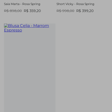
Saia Marta - Rosa Spring
Short Vicky - Rosa Spring
R$ 898,00
R$ 359,20
R$ 998,00
R$ 399,20