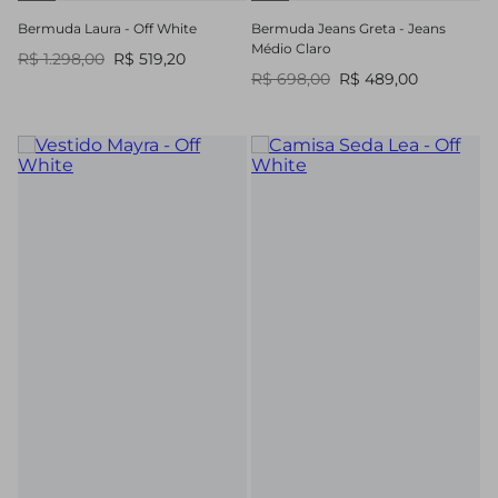
Bermuda Laura - Off White
Bermuda Jeans Greta - Jeans
Médio Claro
R$ 1.298,00
R$ 519,20
R$ 698,00
R$ 489,00