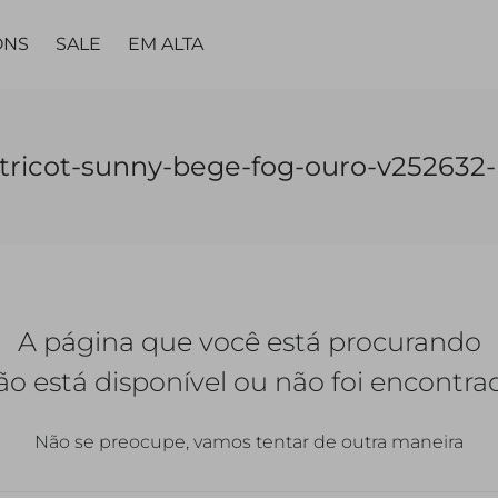
ONS
SALE
EM ALTA
MA
PARTES DE
PARTES DE
PEÇA
PEÇA ÚNICA
LING
tricot-sunny-bege-fog-ouro-v252632
BAIXO
BAIXO
ÚNICA
TAS
VESTIDOS
TOPS
CALÇAS
CALÇAS
VESTIDOS
MACACÃO |
CALC
JARDINEIRAS
SAIAS
SAIAS
MACACÃO
A página que você está procurando
SHORTS
SHORTS |
BERMUDAS
QUETAS
ão está disponível ou não foi encontra
Não se preocupe, vamos tentar de outra maneira