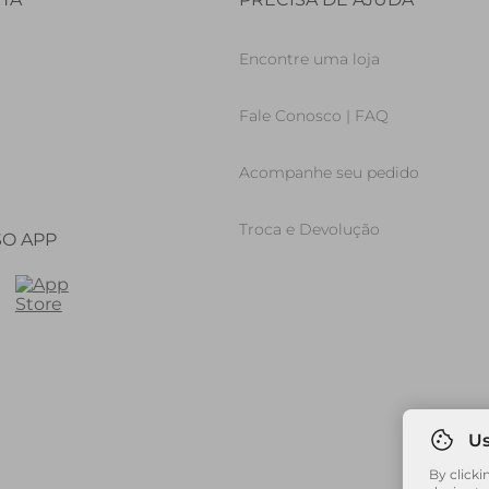
Encontre uma loja
Fale Conosco | FAQ
Acompanhe seu pedido
Troca e Devolução
SO APP
By clicki