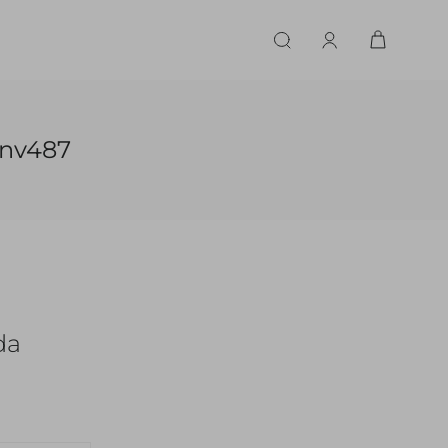
ERIE
LINGERIE
ACESSÓRIOS
ACESSÓRIOS
LINHAS |
LINHA |
-nv487
TECIDO
TECIDO
TOPS
CASA
CINTOS
ALFAIATARIA
ALFAIATARIA
INHAS
CALCINHA
CINTOS
LENÇOS
CASHMERE
CASHMERE
LENÇOS
SAPATOS
COURO
COURO
SAPATOS
da
FLUIDO
FLUIDO
JEANS
JEANS
MALHA
MALHA