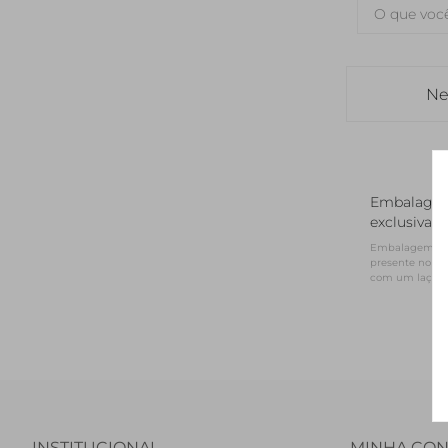
Ne
Embalage
exclusiva
Embalagem NV 
presente no for
com um laço d
INSTITUCIONAL
MINHA CON