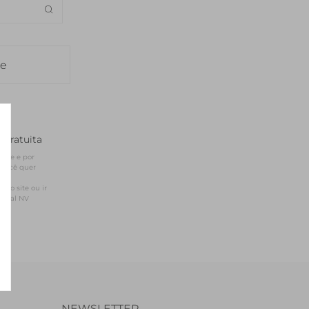
SEDA
SEDA
TRICOT
TRICOT
le
 gratuita
site e por 
você quer 
sso site ou ir 
ficial NV
NEWSLETTER