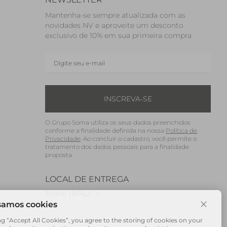
Mantenha-se sempre atualizada com as
novidades NV e aproveite um desconto
exclusivo de 10% em sua primeira compra
INSCREVA-SE
O Grupo Soma utiliza os seus dados preenchidos
conforme a finalidade definida na nossa
Política de
Privacidade
. Ao concluir o cadastro, você permite o
tratamento dos dados pessoais para a finalidade
proposta.
LOCAL DE ENTREGA
Brasil (BRL)
ng “Accept All Cookies”, you agree to the storing of cookies on your