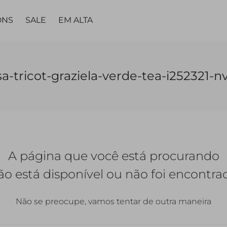
ONS
SALE
EM ALTA
MA
PARTES DE
PARTES DE
PEÇA
PEÇA ÚNICA
LING
sa-tricot-graziela-verde-tea-i252321-n
BAIXO
BAIXO
ÚNICA
TAS
VESTIDOS
TOPS
CALÇAS
CALÇAS
VESTIDOS
MACACÃO |
CALC
JARDINEIRAS
SAIAS
SAIAS
MACACÃO
A página que você está procurando
SHORTS
SHORTS |
BERMUDAS
QUETAS
ão está disponível ou não foi encontra
Não se preocupe, vamos tentar de outra maneira