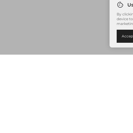
By clicki
device to
marketin
Accep
Nenhum item adicionado à sua sacola