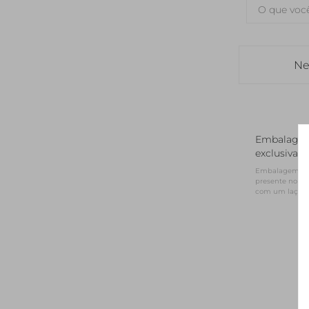
Ne
Embalage
exclusiva
Embalagem NV 
presente no for
com um laço d