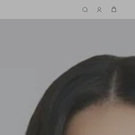
ERIE
LINGERIE
ACESSÓRIOS
ACESSÓRIOS
LINHAS |
LINHA |
TECIDO
TECIDO
TOPS
CASA
CINTOS
ALFAIATARIA
ALFAIATARIA
INHAS
CALCINHA
CINTOS
LENÇOS
CASHMERE
CASHMERE
LENÇOS
SAPATOS
COURO
COURO
SAPATOS
FLUIDO
FLUIDO
JEANS
JEANS
MALHA
MALHA