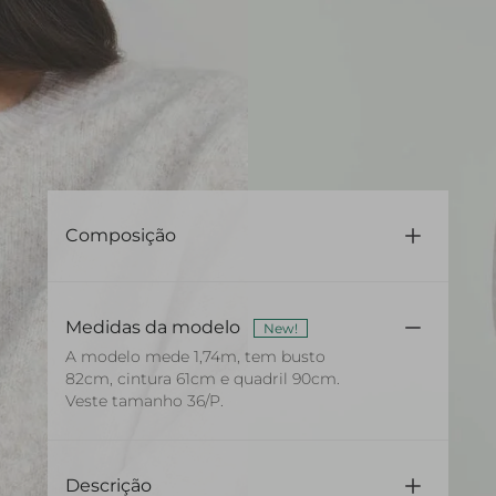
Composição
72% Poliéster 9% Acrílico 9% Poliamida 6% Lã
4% Elastano
Medidas da modelo
New!
A modelo mede 1,74m, tem busto
82cm, cintura 61cm e quadril 90cm.
Veste tamanho 36/P.
Descrição