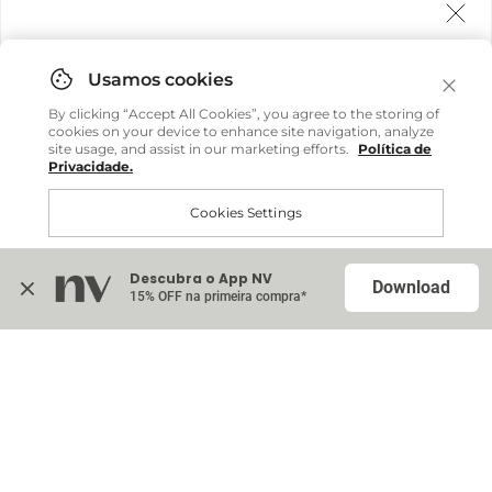
Agora fazemos entrega internacional!
Você pode comprar facilmente e receber diretamente
By clicking “Accept All Cookies”, you agree to the storing of
em sua casa, não importa onde você estiver.
cookies on your device to enhance site navigation, analyze
site usage, and assist in our marketing efforts.
Política de
Privacidade.
Comprar no site internacional
Cookies Settings
Continuar no Brasil
Descubra o App NV
Accept All Cookies
Download
15% OFF na primeira compra*
Na sacola (
0
)