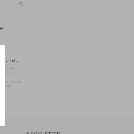
SEDA
SEDA
TRICOT
TRICOT
le
 gratuita
site e por 
você quer 
sso site ou ir 
ficial NV
NEWSLETTER