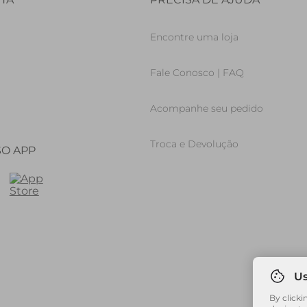
Encontre uma loja
Fale Conosco | FAQ
Acompanhe seu pedido
Troca e Devolução
SO APP
By clicki