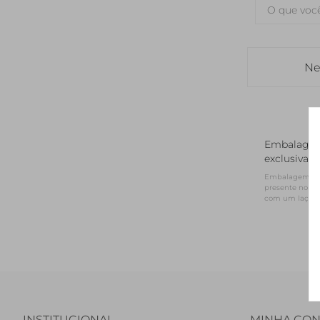
Ne
Embalage
exclusiva
Embalagem NV 
presente no for
com um laço d
INSTITUCIONAL
MINHA CON