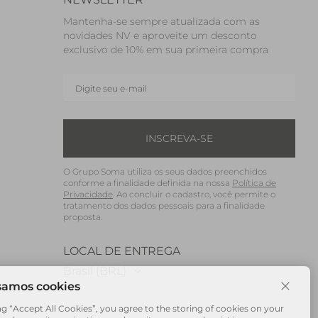
Mantenha-se sempre atualizada com as
novidades NV e aproveite um desconto
exclusivo de 10% em sua primeira compra
INSCREVA-SE
O Grupo Soma utiliza os seus dados preenchidos
conforme a finalidade definida na nossa
Política de
Privacidade
. Ao concluir o cadastro, você permite o
tratamento dos dados pessoais para a finalidade
proposta.
LOCAL DE ENTREGA
Brasil (BRL)
ng “Accept All Cookies”, you agree to the storing of cookies on your