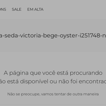
ONS
SALE
EM ALTA
MA
PARTES DE
PARTES DE
PEÇA
PEÇA ÚNICA
LING
a-seda-victoria-bege-oyster-i251748-
BAIXO
BAIXO
ÚNICA
TAS
VESTIDOS
TOPS
CALÇAS
CALÇAS
VESTIDOS
MACACÃO |
CALC
JARDINEIRAS
SAIAS
SAIAS
MACACÃO
A página que você está procurando
SHORTS
SHORTS |
BERMUDAS
QUETAS
ão está disponível ou não foi encontra
Não se preocupe, vamos tentar de outra maneira