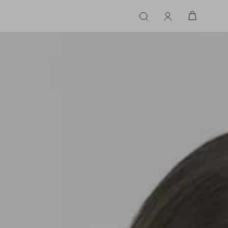
ERIE
LINGERIE
ACESSÓRIOS
ACESSÓRIOS
LINHAS |
LINHA |
TECIDO
TECIDO
TOPS
CASA
CINTOS
ALFAIATARIA
ALFAIATARIA
INHAS
CALCINHA
CINTOS
LENÇOS
CASHMERE
CASHMERE
LENÇOS
SAPATOS
COURO
COURO
SAPATOS
FLUIDO
FLUIDO
JEANS
JEANS
MALHA
MALHA