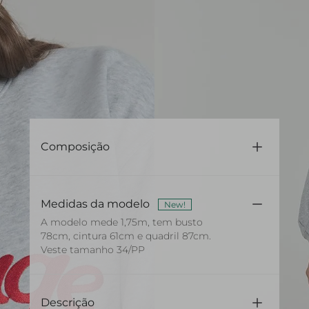
Composição
52% Algodão 48% Poliéster
Medidas da modelo
New!
A modelo mede 1,75m, tem busto
78cm, cintura 61cm e quadril 87cm.
Veste tamanho 34/PP
Descrição