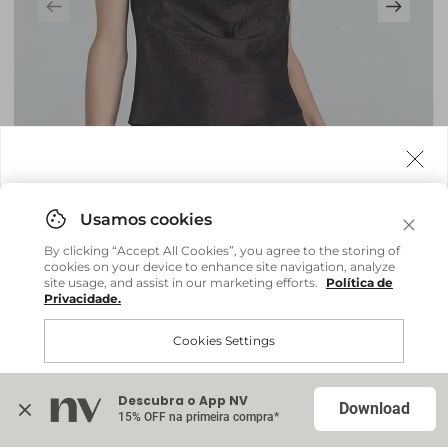
Agora fazemos entrega internacional!
Você pode comprar facilmente e receber diretamente
By clicking “Accept All Cookies”, you agree to the storing of
em sua casa, não importa onde você estiver.
cookies on your device to enhance site navigation, analyze
site usage, and assist in our marketing efforts.
Política de
Privacidade.
Comprar no site internacional
Brasil
Cookies Settings
Regata Beatriz - Marrom Espresso
R$ 379,20
R$ 948,00
Continuar no Brasil
Internacional
ou até
6
x
R$ 63,20
sem juros
Descubra o App NV
Accept All Cookies
Download
15% OFF na primeira compra*