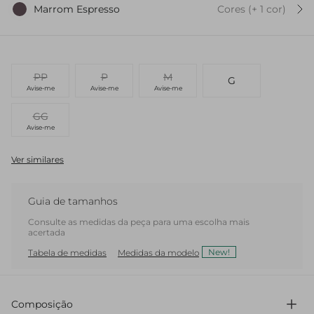
Marrom Espresso
Cores
(+
1
cor
)
PP
P
M
G
Avise-me
Avise-me
Avise-me
GG
Avise-me
Ver similares
Guia de tamanhos
Consulte as medidas da peça para uma escolha mais
acertada
New!
Tabela de medidas
Medidas da modelo
Composição