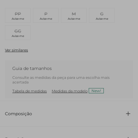
PP
P
M
G
Avise-me
Avise-me
Avise-me
Avise-me
GG
Avise-me
Ver similares
Guia de tamanhos
Consulte as medidas da peça para uma escolha mais
acertada
New!
Tabela de medidas
Medidas da modelo
Composição
98% Algodão 2% Elastano