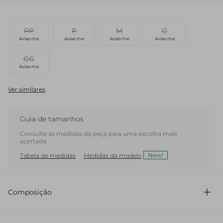
PP
P
M
G
Avise-me
Avise-me
Avise-me
Avise-me
GG
Avise-me
Ver similares
Guia de tamanhos
Consulte as medidas da peça para uma escolha mais
acertada
New!
Tabela de medidas
Medidas da modelo
Composição
73% Poliéster 25% Viscose 2% Elastano