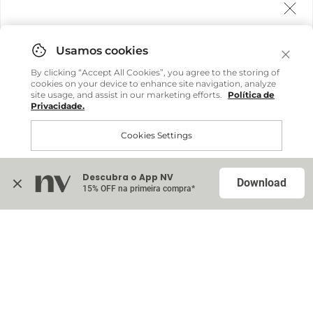
Agora fazemos entrega internacional!
Você pode comprar facilmente e receber diretamente
By clicking “Accept All Cookies”, you agree to the storing of
em sua casa, não importa onde você estiver.
cookies on your device to enhance site navigation, analyze
site usage, and assist in our marketing efforts.
Política de
Privacidade.
Comprar no site internacional
Cookies Settings
Continuar no Brasil
Descubra o App NV
Accept All Cookies
Download
15% OFF na primeira compra*
Na sacola (
0
)