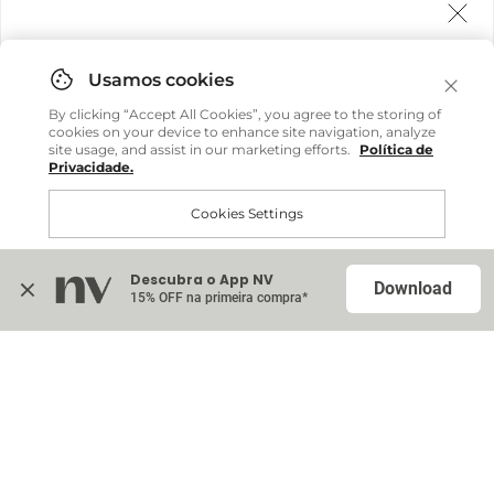
Agora fazemos entrega internacional!
Você pode comprar facilmente e receber diretamente
By clicking “Accept All Cookies”, you agree to the storing of
em sua casa, não importa onde você estiver.
cookies on your device to enhance site navigation, analyze
site usage, and assist in our marketing efforts.
Política de
Privacidade.
Comprar no site internacional
Cookies Settings
Continuar no Brasil
Descubra o App NV
Accept All Cookies
Download
15% OFF na primeira compra*
Na sacola (
0
)