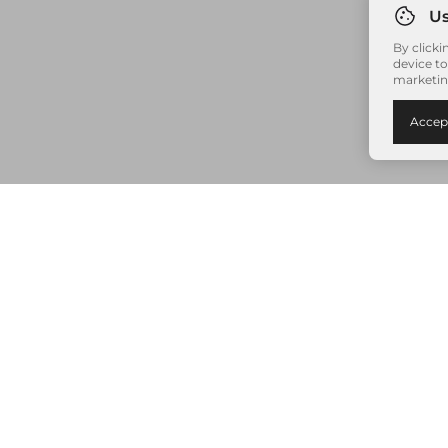
By clicki
device to
marketin
Accep
Nenhum item adicionado à sua sacola