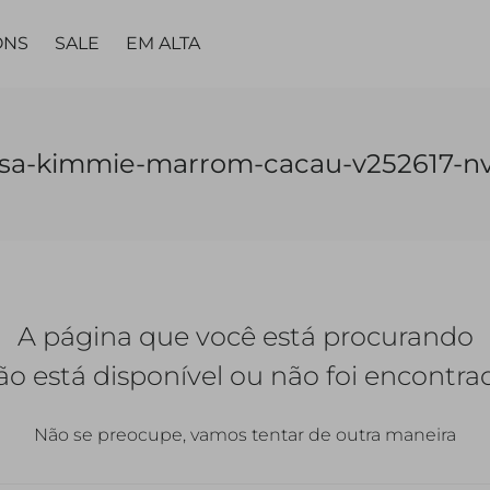
ONS
SALE
EM ALTA
MA
PARTES DE
PARTES DE
PEÇA
PEÇA ÚNICA
LING
usa-kimmie-marrom-cacau-v252617-nv
BAIXO
BAIXO
ÚNICA
TAS
VESTIDOS
TOPS
CALÇAS
CALÇAS
VESTIDOS
MACACÃO |
CALC
JARDINEIRAS
SAIAS
SAIAS
MACACÃO
A página que você está procurando
SHORTS
SHORTS |
BERMUDAS
QUETAS
ão está disponível ou não foi encontra
Não se preocupe, vamos tentar de outra maneira