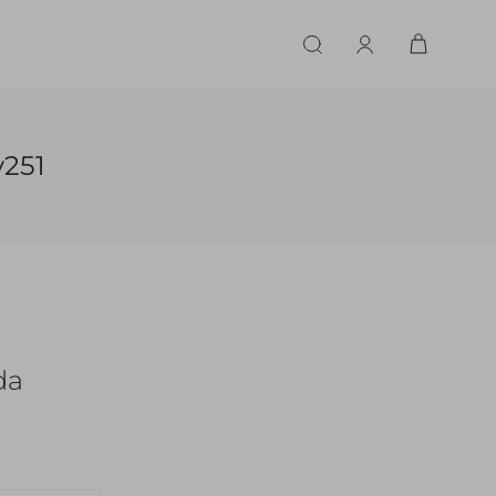
ERIE
LINGERIE
ACESSÓRIOS
ACESSÓRIOS
LINHAS |
LINHA |
251
TECIDO
TECIDO
TOPS
CASA
CINTOS
ALFAIATARIA
ALFAIATARIA
INHAS
CALCINHA
CINTOS
LENÇOS
CASHMERE
CASHMERE
LENÇOS
SAPATOS
COURO
COURO
SAPATOS
da
FLUIDO
FLUIDO
JEANS
JEANS
MALHA
MALHA