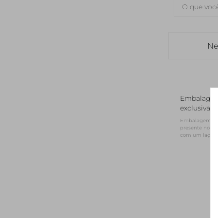
Ne
Embalage
exclusiva
Embalagem NV 
presente no for
com um laço d