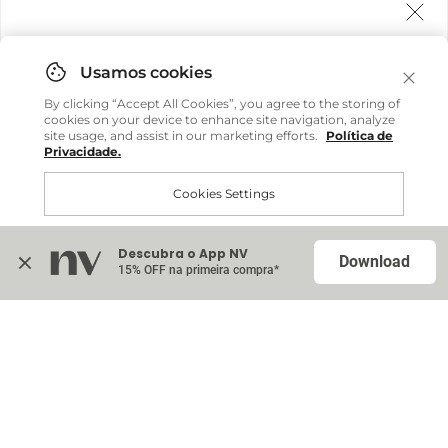
Agora fazemos entrega internacional!
Você pode comprar facilmente e receber diretamente
By clicking “Accept All Cookies”, you agree to the storing of
em sua casa, não importa onde você estiver.
cookies on your device to enhance site navigation, analyze
site usage, and assist in our marketing efforts.
Política de
Privacidade.
Comprar no site internacional
Cookies Settings
Continuar no Brasil
Descubra o App NV
Accept All Cookies
Download
15% OFF na primeira compra*
Na sacola (
0
)