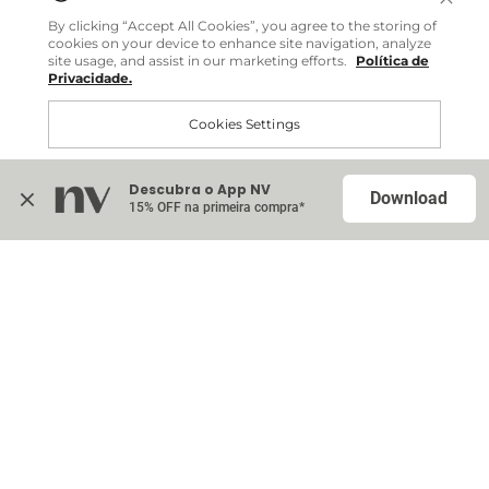
Você pode comprar facilmente e receber diretamente
By clicking “Accept All Cookies”, you agree to the storing of
em sua casa, não importa onde você estiver.
cookies on your device to enhance site navigation, analyze
site usage, and assist in our marketing efforts.
Política de
Privacidade.
Comprar no site internacional
Cookies Settings
Continuar no Brasil
Descubra o App NV
Accept All Cookies
Download
15% OFF na primeira compra*
Na sacola (
0
)
Nenhum item adicionado à sua sacola
Escolher itens