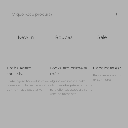
New In
Roupas
Sale
Embalagem
Looks em primeira
Condições especi
exclusiva
mão
Parcelamento em até

6x sem juros
Embalagem NV exclusiva de 
Alguns dos nossos looks

presente no formato de caixa

são liberados primeiramente

com um laço decorativo
para clientes especiais como 
você no nosso site