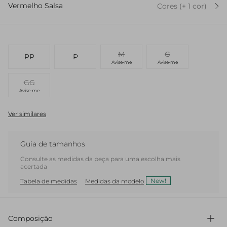
Vermelho Salsa
Cores
(+
1
cor
)
M
G
PP
P
Avise-me
Avise-me
GG
Avise-me
Ver similares
Guia de tamanhos
Consulte as medidas da peça para uma escolha mais
acertada
New!
Tabela de medidas
Medidas da modelo
Composição