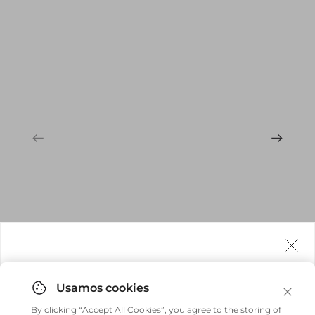
compondo um visual sofisticado e atemporal.
Agora fazemos entrega internacional!
Você pode comprar facilmente e receber diretamente
By clicking “Accept All Cookies”, you agree to the storing of
em sua casa, não importa onde você estiver.