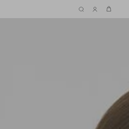
ERIE
LINGERIE
ACESSÓRIOS
ACESSÓRIOS
LINHAS |
LINHA |
TECIDO
TECIDO
TOPS
CASA
CINTOS
ALFAIATARIA
ALFAIATARIA
INHAS
CALCINHA
CINTOS
LENÇOS
CASHMERE
CASHMERE
LENÇOS
SAPATOS
COURO
COURO
SAPATOS
FLUIDO
FLUIDO
JEANS
JEANS
MALHA
MALHA