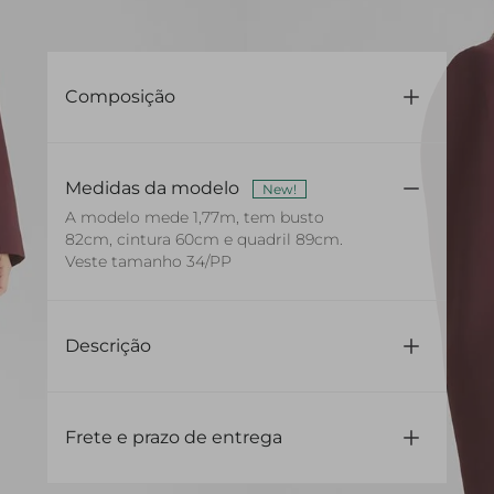
Composição
71% Acetato 29% Viscose
Medidas da modelo
New!
A modelo mede 1,77m, tem busto
82cm, cintura 60cm e quadril 89cm.
Veste tamanho 34/PP
Descrição
Confeccionado em alfaiataria
Modelagem acinturada
Frete e prazo de entrega
Comprimento regular
Manga longa