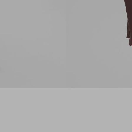
Gola regular
Fechamento com botões forrados
Barra reta
Bolsos com lapela e bolso embutido
funcional
O blazer Sofia é confeccionado em alfaiataria e
apresenta modelagem acinturada, valorizando
a silhueta com um caimento estruturado e
elegante. De comprimento regular, a peça
combina referências clássicas da alfaiataria
com uma proposta versátil para diferentes
ocasiões. Possui mangas longas, gola regular,
fechamento com botões forrados e barra reta,
além de bolsos com lapela e bolso embutido
funcional, compondo produções que transitam
entre o formal e o contemporâneo com
facilidade.