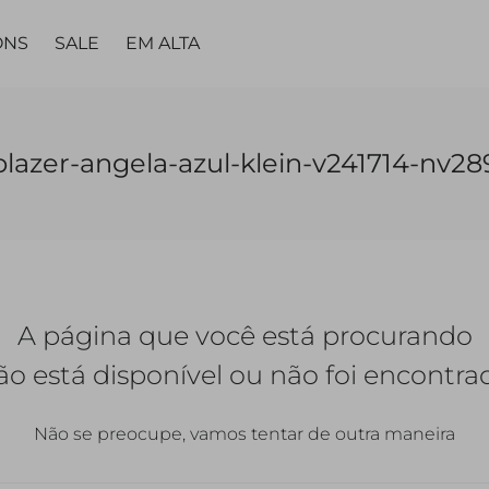
ONS
SALE
EM ALTA
MA
PARTES DE
PARTES DE
PEÇA
PEÇA ÚNICA
LING
blazer-angela-azul-klein-v241714-nv28
BAIXO
BAIXO
ÚNICA
TAS
VESTIDOS
TOPS
CALÇAS
CALÇAS
VESTIDOS
MACACÃO |
CALC
JARDINEIRAS
SAIAS
SAIAS
MACACÃO
A página que você está procurando
SHORTS
SHORTS |
BERMUDAS
QUETAS
ão está disponível ou não foi encontra
Não se preocupe, vamos tentar de outra maneira