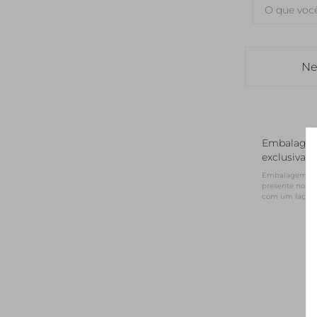
Ne
Embalage
exclusiva
Embalagem NV 
presente no for
com um laço d