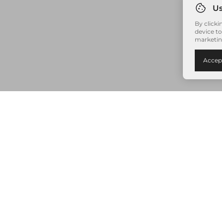
By clicki
device to
marketin
Accep
Nenhum item adicionado à sua sacola