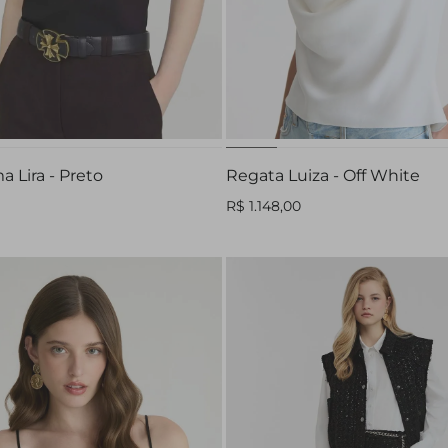
P
M
G
P
M
a Lira - Preto
Regata Luiza - Off White
R$ 1.148,00