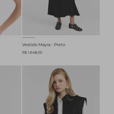
PP
P
M
G
Vestido Mayra - Preto
R$ 1.648,00