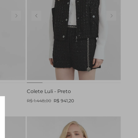
42
P
M
G
Colete Luli - Preto
R$ 1.448,00
R$ 941,20