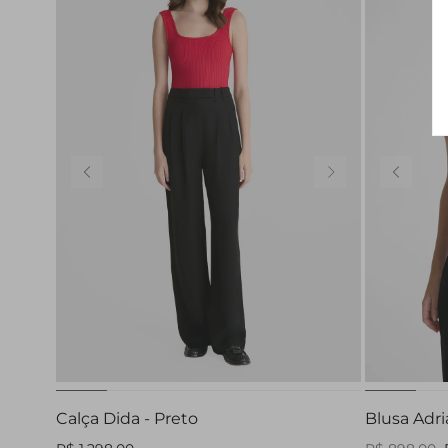
42
44
Calça Dida - Preto
Blusa Adri