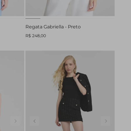
PP
P
M
G
GG
Regata Gabriella - Preto
R$ 248,00