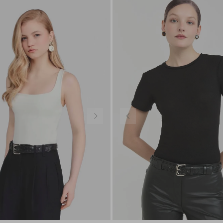
G
GG
P