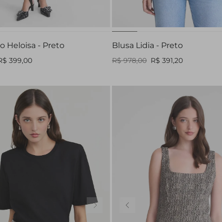
PP
P
M
G
PP
P
M
G
o Heloisa - Preto
Blusa Lidia - Preto
R$ 399,00
R$ 978,00
R$ 391,20