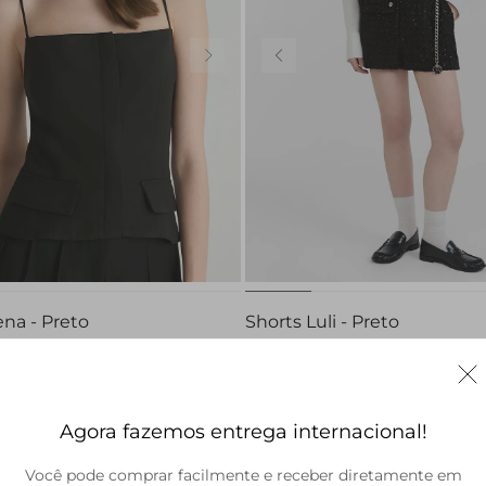
PP
P
M
G
32
34
36
38
40
na - Preto
Shorts Luli - Preto
R$ 574,00
R$ 948,00
R$ 616,20
Agora fazemos entrega internacional!
Você pode comprar facilmente e receber diretamente em
Brasil