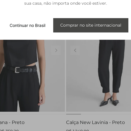
sua casa, não importa onde você estiver.
Internacional
Comprar no site internacional
Continuar no Brasil
P
G
32
44
ana - Preto
Calça New Lavinia - Preto