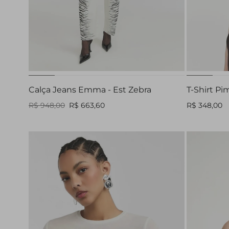
32
38
40
42
44
Calça Jeans Emma - Est Zebra
T-Shirt Pim
R$ 948,00
R$ 663,60
R$ 348,00