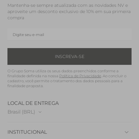
Mantenha-se sempre atualizada com as novidades NV e
aproveite um desconto exclusivo de 10% em sua primeira
compra
INSCREVA-SE
O Grupo Soma utiliza os seus dados preenchidos conforme a
finalidade definida na nossa
Política de Privacidade
. Ao concluir o
cadastro, você permite o tratamento dos dados pessoais para a
finalidade proposta.
LOCAL DE ENTREGA
Brasil (BRL)
INSTITUCIONAL