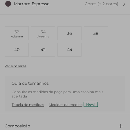
Marrom Espresso
Cores
(+
2
cor
es
)
32
34
36
38
Avise-me
Avise-me
40
42
44
Ver similares
Guia de tamanhos
Consulte as medidas da peça para uma escolha mais
acertada
New!
Tabela de medidas
Medidas da modelo
Composição